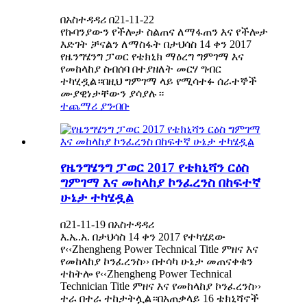
በአስተዳዳሪ በ21-11-22
የኩባንያውን የችሎታ ስልጠና ለማፋጠን እና የችሎታ
እድገት ቻናልን ለማስፋት በታህሳስ 14 ቀን 2017
የዜንግሄንግ ፓወር የቴክኒክ ማዕረግ ግምገማ እና
የመከላከያ ስብሰባ በተያዘለት መርሃ ግብር
ተካሂዷል።በዚህ ግምገማ ላይ የሚሳተፉ ሰራተኞች
ሙያዊነታቸውን ያሳያሉ።
ተጨማሪ ያንብቡ
የዜንግሄንግ ፓወር 2017 የቴክኒሻን ርዕስ
ግምገማ እና መከላከያ ኮንፈረንስ በከፍተኛ
ሁኔታ ተካሄዷል
በ21-11-19 በአስተዳዳሪ
እ.ኤ.አ. በታህሳስ 14 ቀን 2017 የተካሄደው
የ‹‹Zhengheng Power Technical Title ምዘና እና
የመከላከያ ኮንፈረንስ›› በተሳካ ሁኔታ መጠናቀቁን
ተከትሎ የ‹‹Zhengheng Power Technical
Technician Title ምዘና እና የመከላከያ ኮንፈረንስ››
ተራ በተራ ተከታትሏል።በአጠቃላይ 16 ቴክኒሻኖች