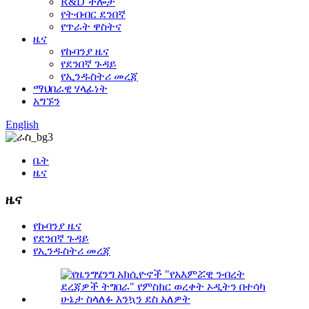
R&D ችሎታ
የትብብር ደንበኛ
የጥራት ዋስትና
ዜና
የኩባንያ ዜና
የደንበኛ ጉዳይ
የኢንዱስትሪ መረጃ
ማህበራዊ ሃላፊነት
አግኙን
English
ቤት
ዜና
ዜና
የኩባንያ ዜና
የደንበኛ ጉዳይ
የኢንዱስትሪ መረጃ