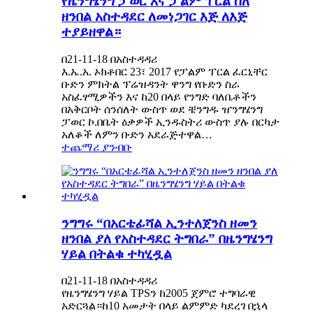
የዜንግሄንግ ፓወር እና ፓልም ፐርል ስለ
ዘንበል አስተዳደር ለመነጋገር እጅ ለእጅ
ተያይዘዋል።
በ21-11-18 በአስተዳዳሪ
እ.ኤ.አ. ኦክቶበር 23፣ 2017 የፓልም ፐርል ፈርኒቸር
ቡድን ምክትል ፕሬዝዳንት ዋንግ የቡድን ስራ
አስፈፃሚዎችን እና ከ20 በላይ የንግድ ባለቤቶችን
በአቅርቦት ሰንሰለት ውስጥ ወደ ቼንግዱ ዠንግሄንግ
ፓወር ኮ.በቤት ዕቃዎች ኢንዱስትሪ ውስጥ ያሉ በርካታ
አለቆች ለምን ቡድን አደራጅተዋል…
ተጨማሪ ያንብቡ
ንግግሩ “በአርቴፊሻል ኢንተለጀንስ ዘመን
ዘንበል ያለ የአስተዳደር ትግበራ” በዜንግሄንግ
ሃይል በትልቁ ተካሂዷል
በ21-11-18 በአስተዳዳሪ
የዜንግሄንግ ሃይል TPSን ከ2005 ጀምሮ ተግባራዊ
አድርጓል።ከ10 አመታት በላይ ልምምድ ካደረገ በኋላ