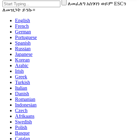
ለመፈለግ አስገባን ወይም ESCን
ለመዝጋት ይንኩ።
English
French
German
Portuguese
Spanish
Russian
Japanese
Korean
Arabic
Irish
Greek
Turkish
Italian
Danish
Romanian
Indonesian
Czech
Afrikaans
Swedish
Polish
Basque
Catalan