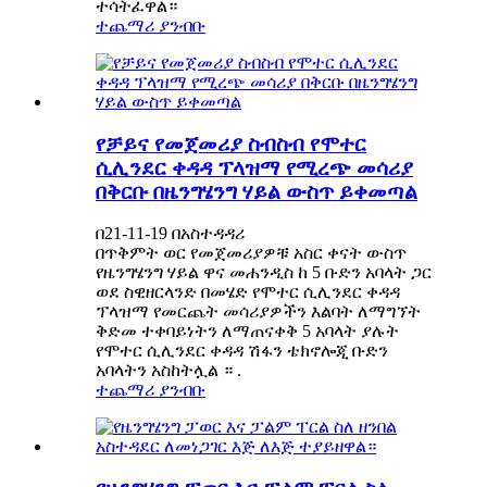
ተሳትፈዋል።
ተጨማሪ ያንብቡ
የቻይና የመጀመሪያ ስብስብ የሞተር
ሲሊንደር ቀዳዳ ፕላዝማ የሚረጭ መሳሪያ
በቅርቡ በዜንግሄንግ ሃይል ውስጥ ይቀመጣል
በ21-11-19 በአስተዳዳሪ
በጥቅምት ወር የመጀመሪያዎቹ አስር ቀናት ውስጥ
የዜንግሄንግ ሃይል ዋና መሐንዲስ ከ 5 ቡድን አባላት ጋር
ወደ ስዊዘርላንድ በመሄድ የሞተር ሲሊንደር ቀዳዳ
ፕላዝማ የመርጨት መሳሪያዎችን እልባት ለማግኘት
ቅድመ ተቀባይነትን ለማጠናቀቅ 5 አባላት ያሉት
የሞተር ሲሊንደር ቀዳዳ ሽፋን ቴክኖሎጂ ቡድን
አባላትን አስከትሏል ። .
ተጨማሪ ያንብቡ