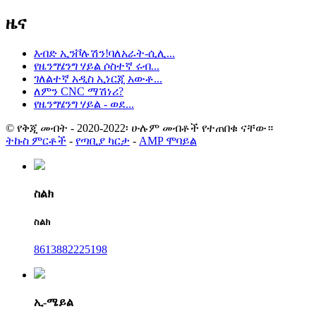
ዜና
እብድ ኢንቮሉሽን!ባለአራት-ሲሊ...
የዜንግሄንግ ሃይል ሶስተኛ ሩብ...
ገለልተኛ አዲስ ኢነርጂ አውቶ...
ለምን CNC ማሽነሪ?
የዜንግሄንግ ሃይል - ወደ...
© የቅጂ መብት - 2020-2022፡ ሁሉም መብቶች የተጠበቁ ናቸው።
ትኩስ ምርቶች
-
የጣቢያ ካርታ
-
AMP ሞባይል
ስልክ
ስልክ
8613882225198
ኢ-ሜይል