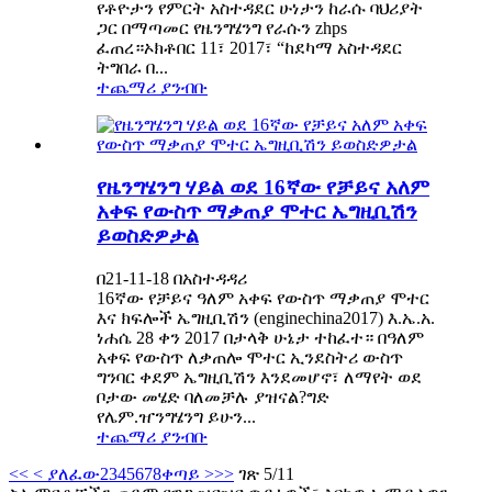
የቶዮታን የምርት አስተዳደር ሁነታን ከራሱ ባህሪያት
ጋር በማጣመር የዜንግሄንግ የራሱን zhps
ፈጠረ።ኦክቶበር 11፣ 2017፣ “ከደካማ አስተዳደር
ትግበራ በ...
ተጨማሪ ያንብቡ
የዜንግሄንግ ሃይል ወደ 16ኛው የቻይና አለም
አቀፍ የውስጥ ማቃጠያ ሞተር ኤግዚቢሽን
ይወስድዎታል
በ21-11-18 በአስተዳዳሪ
16ኛው የቻይና ዓለም አቀፍ የውስጥ ማቃጠያ ሞተር
እና ክፍሎች ኤግዚቢሽን (enginechina2017) እ.ኤ.አ.
ነሐሴ 28 ቀን 2017 በታላቅ ሁኔታ ተከፈተ። በዓለም
አቀፍ የውስጥ ለቃጠሎ ሞተር ኢንደስትሪ ውስጥ
ግንባር ቀደም ኤግዚቢሽን እንደመሆኖ፣ ለማየት ወደ
ቦታው መሄድ ባለመቻሉ ያዝናል?ግድ
የሌም.ዠንግሄንግ ይሁን...
ተጨማሪ ያንብቡ
<<
< ያለፈው
2
3
4
5
6
7
8
ቀጣይ >
>>
ገጽ 5/11