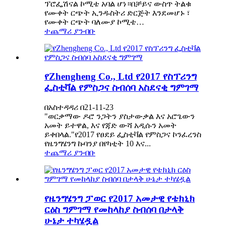
ፕሮፌሽናል ኮሚቴ አባል ሆነ።በቻይና ውስጥ ትልቁ
የሙቀት ርጭት ኢንዱስትሪ ድርጅት እንደመሆኑ ፣
የሙቀት ርጭት ባለሙያ ኮሚቴ…
ተጨማሪ ያንብቡ
የZhengheng Co., Ltd የ2017 የስፕሪንግ
ፌስቲቫል የምስጋና ስብሰባ አስደናቂ ግምገማ
በአስተዳዳሪ በ21-11-23
"ወርቃማው ዶሮ ንጋትን ያስታውቃል እና አሮጌውን
አመት ይተዋል, እና የጃድ ውሻ አዲሱን አመት
ይቀበላል."የ2017 የፀደይ ፌስቲቫል የምስጋና ኮንፈረንስ
የዜንግሄንግ ኩባንያ በየካቲት 10 እና...
ተጨማሪ ያንብቡ
የዜንግሄንግ ፓወር የ2017 አመታዊ የቴክኒክ
ርዕስ ግምገማ የመከላከያ ስብሰባ በታላቅ
ሁኔታ ተካሄዷል