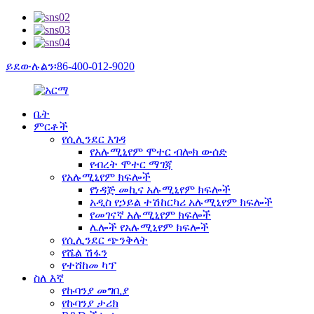
ይደውሉልን፡86-400-012-9020
ቤት
ምርቶች
የሲሊንደር እገዳ
የአሉሚኒየም ሞተር ብሎክ ውሰድ
የብረት ሞተር ማገጃ
የአሉሚኒየም ክፍሎች
የነዳጅ መኪና አሉሚኒየም ክፍሎች
አዲስ የኃይል ተሽከርካሪ አሉሚኒየም ክፍሎች
የመገናኛ አሉሚኒየም ክፍሎች
ሌሎች የአሉሚኒየም ክፍሎች
የሲሊንደር ጭንቅላት
የሼል ሽፋን
የተሸከመ ካፕ
ስለ እኛ
የኩባንያ መግቢያ
የኩባንያ ታሪክ