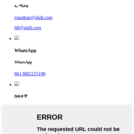
ኢ-ሜይል
jonathan@zhdl.com
lill@zhdl.com
WhatsApp
WhatsApp
8613882225198
ከፍተኛ