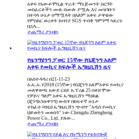
አቀፍ የአውቶሞቢል ጥራት ማኔጅመንት ስርዓት
መስፈርቶችን ሙሉ በሙሉ ያሟሉ እና መዝገቡን
በተሳካ ሁኔታ በማሟላት በአለም አቀፍ ታዋቂው
የምስክር ወረቀት ኩባንያ SGS ጥብቅ ግምገማ ካደረጉ
በኋላ...
ተጨማሪ ያንብቡ
የዜንግሄንግ ፓወር 15ኛው የቤጂንግ አለም
አቀፍ የመኪና ክፍሎች ኤግዚቢሽን ዜና
በአስተዳዳሪ በ21-11-23
እ.ኤ.አ. የ2018 (15ኛው) የቤጂንግ አለምአቀፍ የመኪና
መለዋወጫ አውደ ርዕይ ኤፕሪል 25 በቀድሞው
የቻይና ዓለም አቀፍ ኤግዚቢሽን ማዕከል
(ጂንግአንዙዋንግ) ውስጥ በከፍተኛ ሁኔታ
ተከፈተ።የዚህ ኤግዚቢሽን ጭብጥ "አዲስ የመኪና
ህይወትን መወሰን" ነው.Chengdu Zhengheng
Power Co., Ltd. ያለው...
ተጨማሪ ያንብቡ