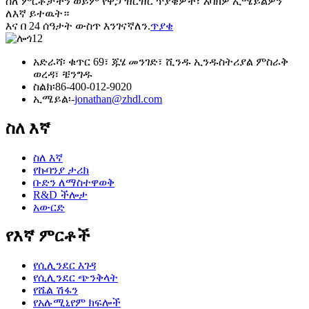
ስለ ምርቶቻችን ወይም የዋጋ ዝርዝር ጥያቄዎች፣ እባክዎ ኢሜይልዎን
ለእኛ ይተዉት።
እና በ 24 ሰዓታት ውስጥ እንገናኛለን.
ጥያቄ
አድራሻ፡ ቁጥር 69፣ ጁሄ መንገድ፣ ሺንዱ ኢንዱስትሪያል ምስራቅ
ወረዳ፣ ቼንግዱ
ስልክ፡
86-400-012-9020
ኢሜይል፡-
jonathan@zhdl.com
ስለ እኛ
ስለ እኛ
የኩባንያ ታሪክ
ቡድን ለማስተዋወቅ
R&D ችሎታ
አውርድ
የእኛ ምርቶች
የሲሊንደር እገዳ
የሲሊንደር ጭንቅላት
የሼል ሽፋን
የአሉሚኒየም ክፍሎች