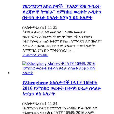
የዜንግሄንግ አክሲዮኖች "የአእምሯዊ ንብረት
ደረጃዎች ትግበራ" የምስክር ወረቀት ኦዲትን
በተሳካ ሁኔታ ስላለፉ እንኳን ደስ አለዎት
በአስተዳዳሪ በ21-11-25
"ቀጣይ ፈጠራ እና መሻሻል" ለብዙ አመታት
የዜንግሄንግ አክሲዮኖች ጽናት ነው።የኩባንያውን
የቴክኖሎጂ ፈጠራ አቅም የበለጠ ለማሳደግ እና በአለም
አቀፍ እና በአገር ውስጥ ገበያ ያለውን ተወዳዳሪነት
ለማሻሻል የማሽን ማቀነባበሪያው...
ተጨማሪ ያንብቡ
የZhengheng አክሲዮኖች IATF 16949:
2016 የምስክር ወረቀት በተሳካ ሁኔታ ስላለፉ
እንኳን ደስ አለዎት
በአስተዳዳሪ በ21-11-24
የዜንግሄንግ ኩባንያ የማሽን ማቀነባበሪያ ፋብሪካ እና
የፋውንድሪ ፋብሪካ በ IATF 16949: 2016 አለም